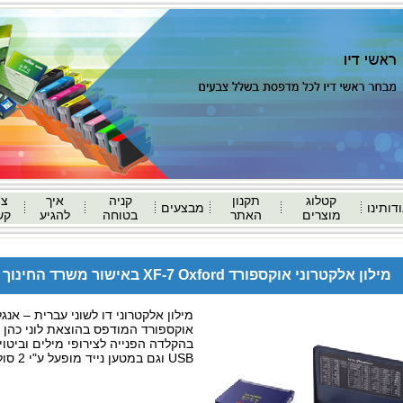
קטלוג
תקנון
קניה
איך
צו
דותינו
מבצעים
מוצרים
האתר
בטוחה
להגיע
קש
מילון אלקטרוני אוקספורד XF-7 Oxford באישור משרד החינוך המחיר 298 ש"ח
מילון אלקטרוני דו לשוני עברית – אנג
אוקספורד המודפס בהוצאת לוני כהן 
בהקלדה הפנייה לצירופי מילים וביט
USB וגם במטען נייד מופעל ע"י 2 סוללות AAA