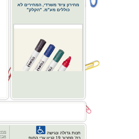
מחירון ציוד משרדי, המחירים לא
כוללים מע"מ. "הקלק"
החל מ- 0.00 ₪
כסא דגם פרח
מחיר
חנות גדולה ונגישה
אביז
רח’ סחרוב 19 קניון ערי החוף