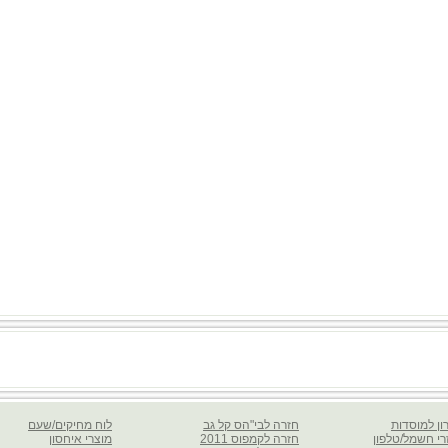
ון למוסדות
חזרה לבי"הס קל גב
לוח מחיקים/שעם
רי חשמל/טלפון
חזרה לקמפוס 2011
מוצרי איחסון