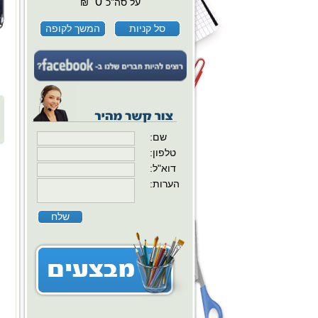
0
על סה"כ
₪
סל קניות
המשך לקופה
:שם
:טלפון
:דוא"ל
:הערות