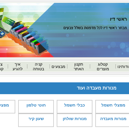
קטלוג
תקנון
קניה
איך
צו
דותינו
מבצעים
מוצרים
האתר
בטוחה
להגיע
קש
מנורות מעבדה ועוד
מפצלי חשמל
כבלי חשמל
חוטי טלפון
מפצלי
מנורות מעבדה
מנורות שולחן
שעון קיר