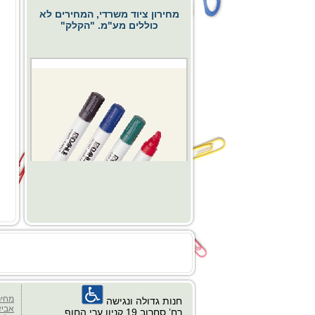
מחירון ציוד משרדי, המחירים לא
כוללים מע"מ. "הקלק"
החל מ- 0.00 ₪
כסא דגם פרח
מחיר
חנות גדולה ונגישה
אביז
רח’ סחרוב 19 קניון ערי החוף