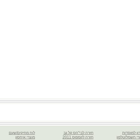
ון למוסדות
חזרה לבי"הס קל גב
לוח מחיקים/שעם
רי חשמל/טלפון
חזרה לקמפוס 2011
מוצרי איחסון