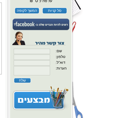
0
על סה"כ
₪
סל קניות
המשך לקופה
:שם
:טלפון
:דוא"ל
:הערות