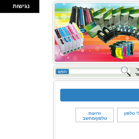
נגישות
ר
ר
 טלפון
זרועות
טלפון/מחשב