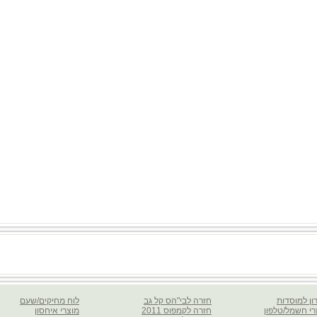
ון למוסדות
חזרה לבי"הס קל גב
לוח מחיקים/שעם
רי חשמל/טלפון
חזרה לקמפוס 2011
מוצרי איחסון