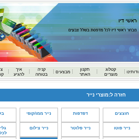
קטלוג
תקנון
קניה
איך
צו
דותינו
מבצעים
מוצרים
האתר
בטוחה
להגיע
קש
חזרה ל:מוצרי נייר
חוצצים
דפדפות
נייר ממו/קופי
בל
נייר פוטו
נייר פלוטר
נייר צילום
גליל
לכל