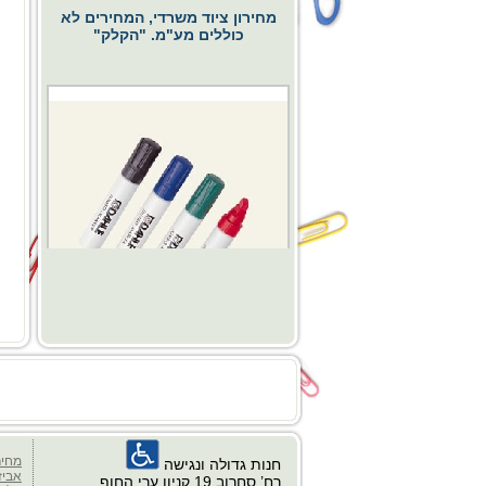
מחירון ציוד משרדי, המחירים לא
כוללים מע"מ. "הקלק"
החל מ- 0.00 ₪
כסא דגם פרח
מחיר
חנות גדולה ונגישה
אביז
רח’ סחרוב 19 קניון ערי החוף