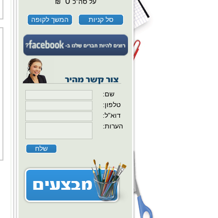
0
על סה"כ
₪
סל קניות
המשך לקופה
:שם
:טלפון
:דוא"ל
:הערות