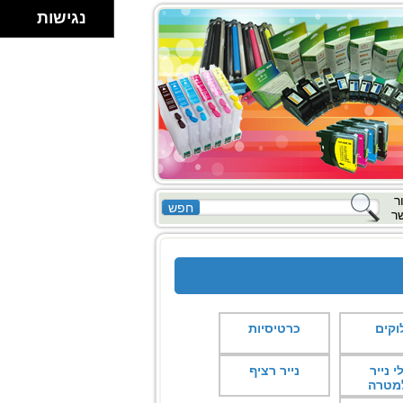
נגישות
ר
ר
וקים
כרטיסיות
י נייר
נייר רציף
מטרה