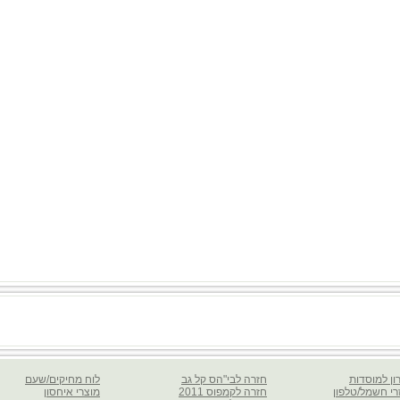
ון למוסדות
חזרה לבי"הס קל גב
לוח מחיקים/שעם
רי חשמל/טלפון
חזרה לקמפוס 2011
מוצרי איחסון