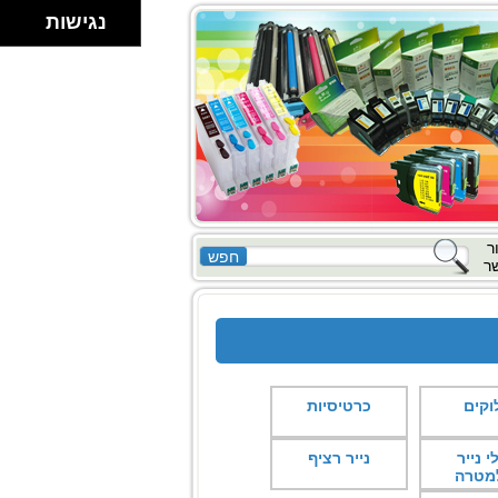
נגישות
ר
ר
וקים
כרטיסיות
י נייר
נייר רציף
מטרה