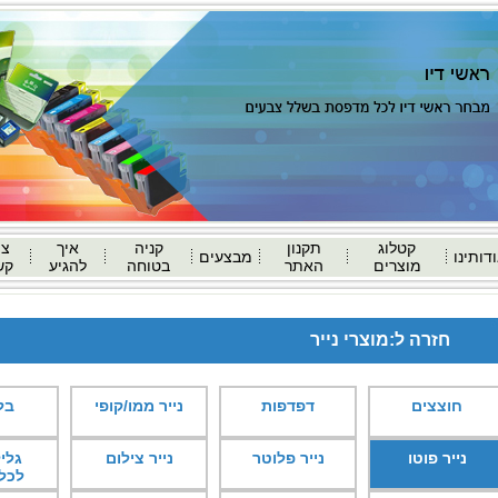
קטלוג
תקנון
קניה
איך
צו
דותינו
מבצעים
מוצרים
האתר
בטוחה
להגיע
קש
חזרה ל:מוצרי נייר
חוצצים
דפדפות
נייר ממו/קופי
בל
נייר פוטו
נייר פלוטר
נייר צילום
גליל
לכל