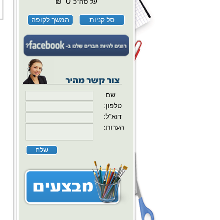
0
על סה"כ
₪
סל קניות
המשך לקופה
:שם
:טלפון
:דוא"ל
:הערות