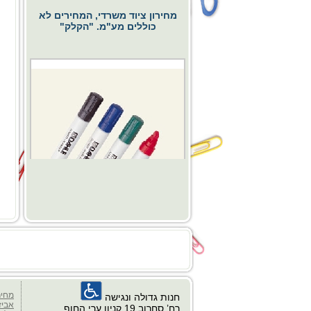
מחירון ציוד משרדי, המחירים לא
כוללים מע"מ. "הקלק"
החל מ- 0.00 ₪
כסא דגם פרח
מחיר
חנות גדולה ונגישה
אביז
רח’ סחרוב 19 קניון ערי החוף